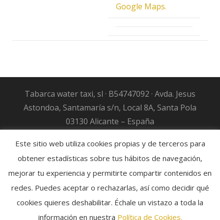
Google Maps.
Tabarca water taxi, sl · B54747092 · Avda. Jesus
Astondoa, Santamaría s/n, Local 8A, Santa Pola
03130 Alicante – España
Condiciones de servicio
–
Política de Pagos y
Este sitio web utiliza cookies propias y de terceros para
Cancelaciones
–
Política de privacidad
obtener estadísticas sobre tus hábitos de navegación,
Sitio web desarrollado por
Gestline.es
mejorar tu experiencia y permitirte compartir contenidos en
redes. Puedes aceptar o rechazarlas, así como decidir qué
cookies quieres deshabilitar. Échale un vistazo a toda la
información en nuestra
Política de Cookies.