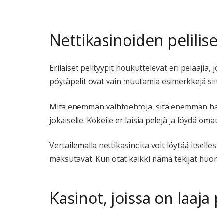
Nettikasinoiden pelilise
Erilaiset pelityypit houkuttelevat eri pelaajia,
pöytäpelit ovat vain muutamia esimerkkejä siitä
Mitä enemmän vaihtoehtoja, sitä enemmän hausk
jokaiselle. Kokeile erilaisia pelejä ja löydä oma
Vertailemalla nettikasinoita voit löytää itsel
maksutavat. Kun otat kaikki nämä tekijät huom
Kasinot, joissa on laaja