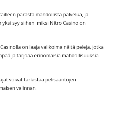
illeen parasta mahdollista palvelua, ja
ksi syy siihen, miksi Nitro Casino on
Casinolla on laaja valikoima näitä pelejä, jotka
mpää ja tarjoaa erinomaisia mahdollisuuksia
jat voivat tarkistaa pelisääntöjen
omaisen valinnan.