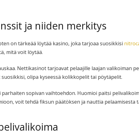
nssit ja niiden merkitys
 joten on tärkeää löytää kasino, joka tarjoaa suosikkisi
nitroc
, mitä voit löytää.
aa. Nettikasinot tarjoavat pelaajille laajan valikoiman pele
t suosikkisi, olipa kyseessä kolikkopelit tai pöytäpelit.
lesi parhaiten sopivan vaihtoehdon. Huomioi paitsi pelivaliko
ioon, voit tehdä fiksun päätöksen ja nauttia pelaamisesta t
 pelivalikoima