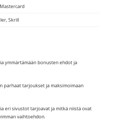
 Mastercard
er, Skrill
aajia ymmärtämään bonusten ehdot ja
ään parhaat tarjoukset ja maksimoimaan
ia eri sivustot tarjoavat ja mitkä niistä ovat
pivimman vaihtoehdon.