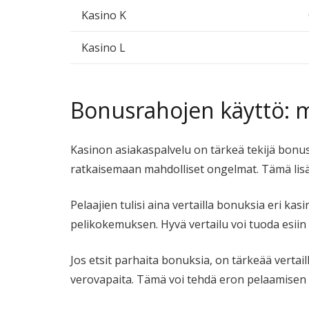
Kasino K
Kasino L
Bonusrahojen käyttö: m
Kasinon asiakaspalvelu on tärkeä tekijä bon
ratkaisemaan mahdolliset ongelmat. Tämä lis
Pelaajien tulisi aina vertailla bonuksia eri 
pelikokemuksen. Hyvä vertailu voi tuoda esiin k
Jos etsit parhaita bonuksia, on tärkeää vertailla
verovapaita. Tämä voi tehdä eron pelaamisen 