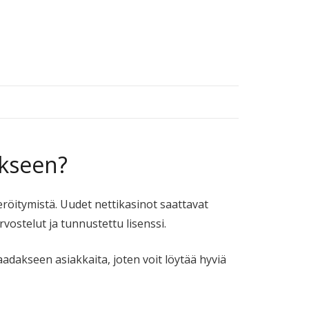
ukseen?
eröitymistä. Uudet nettikasinot saattavat
vostelut ja tunnustettu lisenssi.
aadakseen asiakkaita, joten voit löytää hyviä