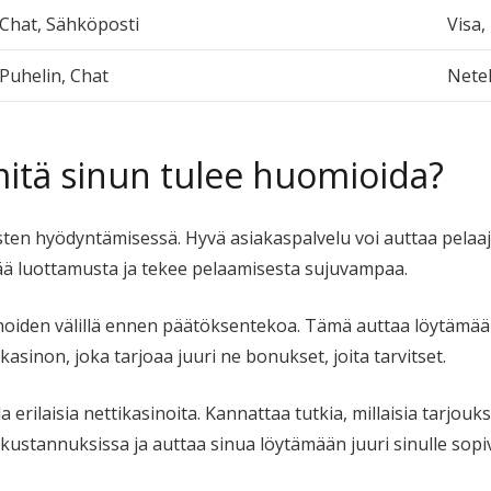
Chat, Sähköposti
Visa,
Puhelin, Chat
Netell
itä sinun tulee huomioida?
usten hyödyntämisessä. Hyvä asiakaspalvelu voi auttaa pel
ää luottamusta ja tekee pelaamisesta sujuvampaa.
kasinoiden välillä ennen päätöksentekoa. Tämä auttaa löytäm
asinon, joka tarjoaa juuri ne bonukset, joita tarvitset.
 erilaisia nettikasinoita. Kannattaa tutkia, millaisia tarjouks
kustannuksissa ja auttaa sinua löytämään juuri sinulle so