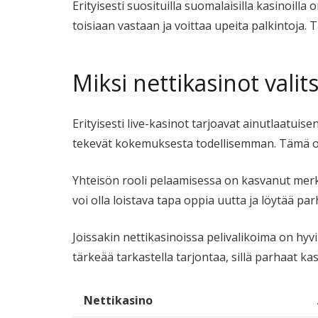
Erityisesti suosituilla suomalaisilla kasinoill
toisiaan vastaan ja voittaa upeita palkintoja. T
Miksi nettikasinot valits
Erityisesti live-kasinot tarjoavat ainutlaatui
tekevät kokemuksesta todellisemman. Tämä on 
Yhteisön rooli pelaamisessa on kasvanut merki
voi olla loistava tapa oppia uutta ja löytää par
Joissakin nettikasinoissa pelivalikoima on hyvin
tärkeää tarkastella tarjontaa, sillä parhaat ka
Nettikasino