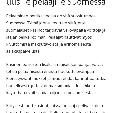
uusille pelaajille Suomessa
Pelaaminen nettikasinoilla on yhä suositumpaa
Suomessa. Tämä johtuu osittain siitä, että
suomalaiset kasinot tarjoavat verovapaita voittoja ja
laajan pelivalikoiman. Pelaajat nauttivat myös
kivuttomista maksutavoista ja erinomaisesta
asiakaspalvelusta.
Kasinon bonusten lisäksi erilaiset kampanjat voivat
tehdä pelaamisesta entistä houkuttelevampaa.
Kierrätysvaatimukset ja muut ehdot kannattaa tutkia
huolellisesti, jotta voit maksimoida edut. Oikein
käytettyinä voit saada paljon irti pelaamisestasi.
Erityisesti nettikasinot, joissa on laaja pelivalikoima,
houkuttelevat pelaajia. Pelit kuten blackjack ja ruletit