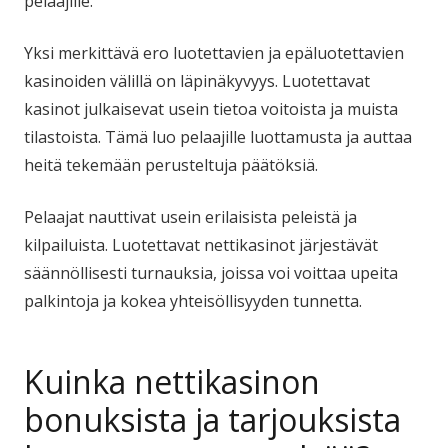
pelaajille.
Yksi merkittävä ero luotettavien ja epäluotettavien
kasinoiden välillä on läpinäkyvyys. Luotettavat
kasinot julkaisevat usein tietoa voitoista ja muista
tilastoista. Tämä luo pelaajille luottamusta ja auttaa
heitä tekemään perusteltuja päätöksiä.
Pelaajat nauttivat usein erilaisista peleistä ja
kilpailuista. Luotettavat nettikasinot järjestävät
säännöllisesti turnauksia, joissa voi voittaa upeita
palkintoja ja kokea yhteisöllisyyden tunnetta.
Kuinka nettikasinon
bonuksista ja tarjouksista