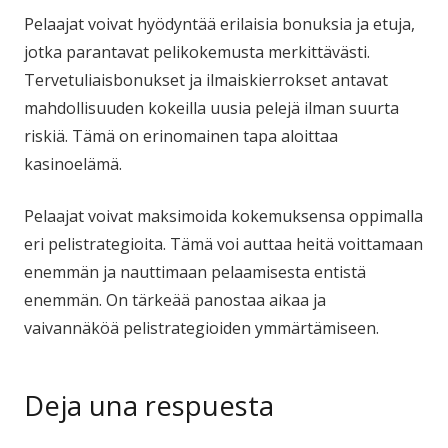
Pelaajat voivat hyödyntää erilaisia bonuksia ja etuja,
jotka parantavat pelikokemusta merkittävästi.
Tervetuliaisbonukset ja ilmaiskierrokset antavat
mahdollisuuden kokeilla uusia pelejä ilman suurta
riskiä. Tämä on erinomainen tapa aloittaa
kasinoelämä.
Pelaajat voivat maksimoida kokemuksensa oppimalla
eri pelistrategioita. Tämä voi auttaa heitä voittamaan
enemmän ja nauttimaan pelaamisesta entistä
enemmän. On tärkeää panostaa aikaa ja
vaivannäköä pelistrategioiden ymmärtämiseen.
Deja una respuesta