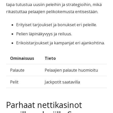
tapa tutustua uusiin peleihin ja strategioihin, mikä
rikastuttaa pelaajien pelikokemusta entisestään.
Erityiset tarjoukset ja bonukset eri peleille.
Pelien läpinäkyvyys ja reiluus.
Erikoistarjoukset ja kampanjat eri ajankohtina.
Ominaisuus
Tieto
Palaute
Pelaajien palaute huomioitu
Pelit
Jackpotit saatavilla
Parhaat nettikasinot