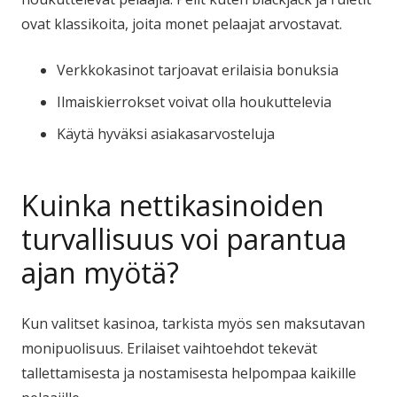
ovat klassikoita, joita monet pelaajat arvostavat.
Verkkokasinot tarjoavat erilaisia bonuksia
Ilmaiskierrokset voivat olla houkuttelevia
Käytä hyväksi asiakasarvosteluja
Kuinka nettikasinoiden
turvallisuus voi parantua
ajan myötä?
Kun valitset kasinoa, tarkista myös sen maksutavan
monipuolisuus. Erilaiset vaihtoehdot tekevät
tallettamisesta ja nostamisesta helpompaa kaikille