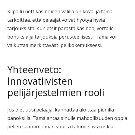
Kilpailu nettikasinoiden välillä on kova, ja tämä
tarkoittaa, että pelaajat voivat hyötyä hyviä
tarjouksista. Kun etsit parasta kasinoa, vertaile
bonuksia ja tarjouksia perusteellisesti. Tämä voi
vaikuttaa merkittävästi pelikokemukseesi.
Yhteenveto:
Innovatiivisten
pelijärjestelmien rooli
Jos olet uusi pelaaja, kannattaa aloittaa pienillä
panoksilla. Tämä antaa sinulle mahdollisuuden oppia
pelien säännöt ilman suurta taloudellista riskiä.