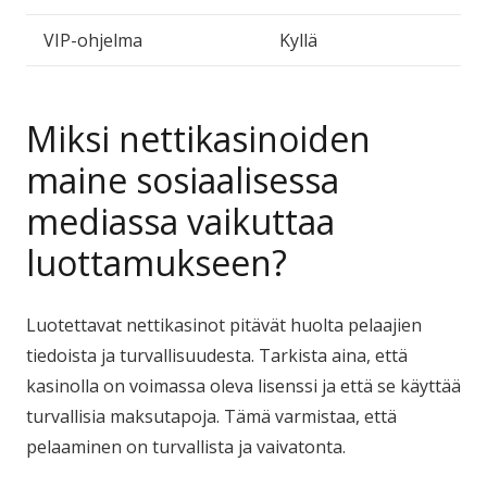
VIP-ohjelma
Kyllä
Miksi nettikasinoiden
maine sosiaalisessa
mediassa vaikuttaa
luottamukseen?
Luotettavat nettikasinot pitävät huolta pelaajien
tiedoista ja turvallisuudesta. Tarkista aina, että
kasinolla on voimassa oleva lisenssi ja että se käyttää
turvallisia maksutapoja. Tämä varmistaa, että
pelaaminen on turvallista ja vaivatonta.