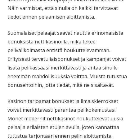
Näin varmistat, että sinulla on kaikki tarvittavat
tiedot ennen pelaamisen aloittamista.
Suomalaiset pelaajat saavat nauttia erinomaisista
bonuksista nettikasinoilla, mikä tekee
pelivalikoimasta entistä houkuttelevamman.
Erityisesti tervetuliaisbonukset ja kampanjat voivat
lisätä pelikassaasi merkittävästi ja antaa sinulle
enemmän mahdollisuuksia voittaa. Muista tutustua
bonusehtoihin, jotta tiedät, mitä ne sisältävät.
Kasinon tarjoamat bonukset ja ilmaiskierrokset
voivat merkittävästi parantaa pelikokemustasi.
Monet modernit nettikasinot houkuttelevat uusia
pelaajia erilaisten etujen avulla, joten kannattaa
tutustua tarjontaan ennen pelin aloittamista.