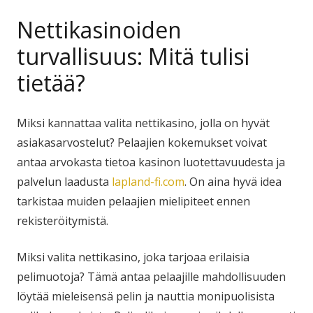
Nettikasinoiden
turvallisuus: Mitä tulisi
tietää?
Miksi kannattaa valita nettikasino, jolla on hyvät
asiakasarvostelut? Pelaajien kokemukset voivat
antaa arvokasta tietoa kasinon luotettavuudesta ja
palvelun laadusta
lapland-fi.com
. On aina hyvä idea
tarkistaa muiden pelaajien mielipiteet ennen
rekisteröitymistä.
Miksi valita nettikasino, joka tarjoaa erilaisia
pelimuotoja? Tämä antaa pelaajille mahdollisuuden
löytää mieleisensä pelin ja nauttia monipuolisista