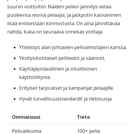
suuriin voittoihin. Näiden pelien jännitys vetää
puoleensa monia pelaajia, ja jackpotin kasvaminen
lisää entisestään kiinnostusta. On aina jännittävää
nähdä, kuka on seuraava onnekas voittaja.
Yhteistyö alan johtavien pelivalmistajien kanssa.
Yksityiskohtaiset pelitiedot ja säännöt.
Käyttäjäystävällinen ja intuitiivinen
käyttöliittymä.
Erityiset tarjoukset ja kampanjat pelaajille.
Hyvät turvallisuusstandardit ja tietosuoja.
Ominaisuus
Tieto
Pelivalikoima
100+ peliä