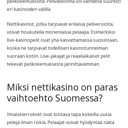
pelikokemuksista. Pelivalikoima voi vaihdella suuresti
eri kasinoiden välillä.
Nettikasinot, jotka tarjoavat erilaisia peliversioita,
voivat houkutella monenlaisia pelaajia. Esimerkiksi
live-kasinopelit ovat yhä kasvattamassa suosiotaan,
koska ne tarjoavat todellisen kasinotunnelman
suoraan kotiin. Live-jakajat ja reaaliaikaiset pelit
tekevät pelikokemuksesta jännittävämmän.
Miksi nettikasino on paras
vaihtoehto Suomessa?
Ilmaiskierrokset ovat loistava tapa kokeilla uusia
pelejä ilman riskiä. Pelaajat voivat hyödyntää näitä