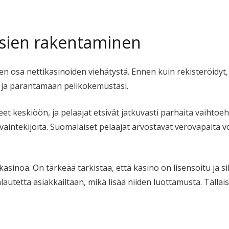
ksien rakentaminen
n osa nettikasinoiden viehätystä. Ennen kuin rekisteröidyt,
 ja parantamaan pelikokemustasi.
et keskiöön, ja pelaajat etsivät jatkuvasti parhaita vaihtoe
intekijöitä. Suomalaiset pelaajat arvostavat verovapaita voit
kasinoa. On tärkeää tarkistaa, että kasino on lisensoitu ja si
alautetta asiakkailtaan, mikä lisää niiden luottamusta. Tällai