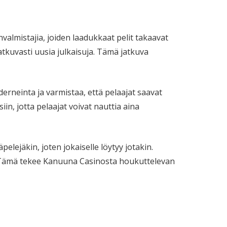
valmistajia, joiden laadukkaat pelit takaavat
jatkuvasti uusia julkaisuja. Tämä jatkuva
rneinta ja varmistaa, että pelaajat saavat
, jotta pelaajat voivat nauttia aina
pelejäkin, joten jokaiselle löytyy jotakin.
t. Tämä tekee Kanuuna Casinosta houkuttelevan