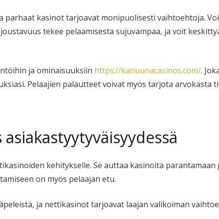
a parhaat kasinot tarjoavat monipuolisesti vaihtoehtoja. Voit
 joustavuus tekee pelaamisesta sujuvampaa, ja voit keskittyä 
ntöihin ja ominaisuuksiin
https://kanuunacasinos.com/
. Jok
asi. Pelaajien palautteet voivat myös tarjota arvokasta tieto
s asiakastyytyväisyydessä
tikasinoiden kehitykselle. Se auttaa kasinoita parantamaan 
ntamiseen on myös pelaajan etu.
äpeleistä, ja nettikasinot tarjoavat laajan valikoiman vaihto