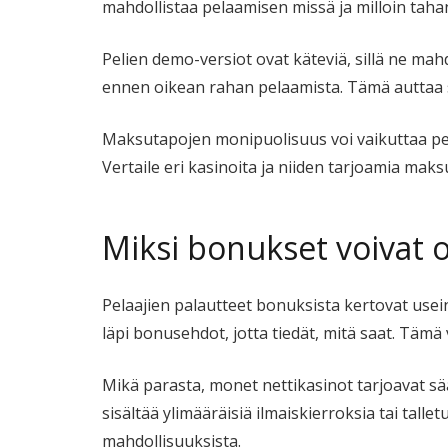
mahdollistaa pelaamisen missä ja milloin taha
Pelien demo-versiot ovat käteviä, sillä ne mah
ennen oikean rahan pelaamista. Tämä auttaa si
Maksutapojen monipuolisuus voi vaikuttaa pela
Vertaile eri kasinoita ja niiden tarjoamia mak
Miksi bonukset voivat o
Pelaajien palautteet bonuksista kertovat use
läpi bonusehdot, jotta tiedät, mitä saat. Täm
Mikä parasta, monet nettikasinot tarjoavat sä
sisältää ylimääräisiä ilmaiskierroksia tai tallet
mahdollisuuksista.