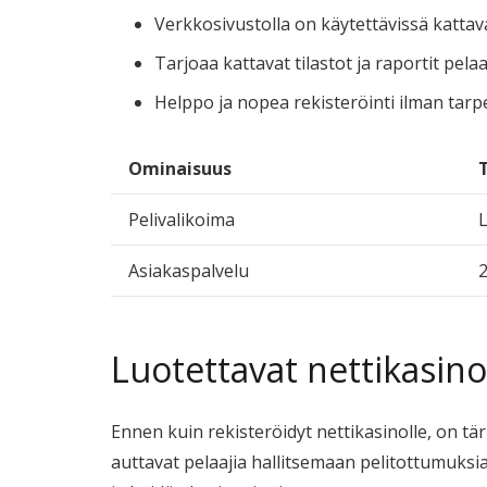
Verkkosivustolla on käytettävissä kattav
Tarjoaa kattavat tilastot ja raportit pela
Helppo ja nopea rekisteröinti ilman tarpe
Ominaisuus
Pelivalikoima
L
Asiakaspalvelu
2
Luotettavat nettikasinot
Ennen kuin rekisteröidyt nettikasinolle, on tä
auttavat pelaajia hallitsemaan pelitottumuksia