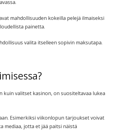
avassa.
avat mahdollisuuden kokeilla pelejä ilmaiseksi
oudellista painetta.
dollisuus valita itselleen sopivin maksutapa.
pimisessa?
kuin valitset kasinon, on suositeltavaa lukea
aan. Esimerkiksi viikonlopun tarjoukset voivat
a mediaa, jotta et jää paitsi näistä